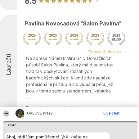
8.5
Pavlína Novosadová "Salon Pavlína"
Zobrazit více >>
Laureáti
Na adrese Náměstí Míru 64 v Domažlicích
působí Salon Pavlína, který má dlouholetou
tradici v poskytování rozsáhlých
kadeřnických služeb. Klienti zde nacházejí
profesionální přístup a individuální péči, jež
jsou v tomto salónu standardem. Nabídka
...
8
ORLOVÉ Krásy
Live chat
18:47
Lucie Kupilíková- Vlasový salón
Ahoj, rádi Vám pomůžeme! 🙂 Klikněte na