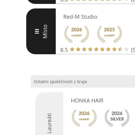
Red-M Studio
Místo
III
8.5
(5
Ostatní společnosti z kraje
HONKA HAIR
Laureáti