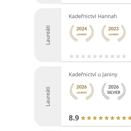
Kadeřnictví Hannah
Laureáti
Kadeřnictví u Janiny
Laureáti
8.9