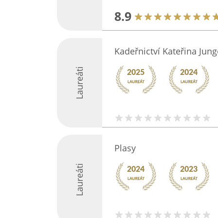
8.9
Kadeřnictví Kateřina Jun
Laureáti
Plasy
Laureáti