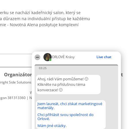
rku se nachází kadeřnický salon, který se
a důrazem na individuální přístup ke každému
onie - Novotná Alena poskytuje komplexní
ORLOVÉ Krásy
Live chat
03:25
Organizátor hlasování
Plebiscyt
Kontakt
Ahoj, rádi Vám pomůžeme! 🙂
right Side Solutions sp. z o. o. sp. k.
Vítězové
Kontakt
Klikněte na příslušnou téma
ul. Ruska 22
Seznam
konverzace! 🙂
Wrocław 50-079
všech
egon 381313360 | NIP 8943132676
laureátů
Zásady
Jsem laureát, chci získat marketingové
materiály.
Pravidla
Zásady
Chci přihlásit svou společnost do
Orlové.
ochrany
osobních
Mám jiné otázky.
údajů