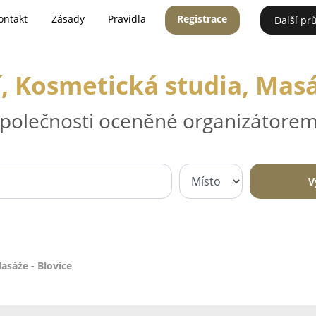
ontakt
Zásady
Pravidla
Registrace
Další pr
, Kosmetická studia, Masá
 společnosti oceněné organizátorem
V
asáže - Blovice