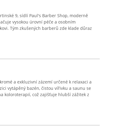
tinské 9, sídlí Paul's Barber Shop, moderně
yznačuje vysokou úrovní péče a osobním
kovi. Tým zkušených barberů zde klade důraz
kromé a exkluzivní zázemí určené k relaxaci a
ozici vytápěný bazén, čistou vířivku a saunu se
 koloroterapií, což zajišťuje hlubší zážitek z