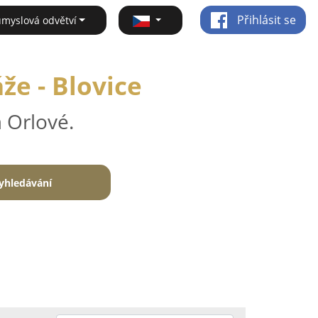
Přihlásit se
ůmyslová odvětví
že - Blovice
 Orlové.
yhledávání