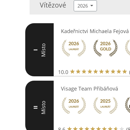
Vítězové
2026
Kadeřnictvi Michaela Fejová
Místo
I
10.0
Visage Team Přibáňová
Místo
II
8.6
(8