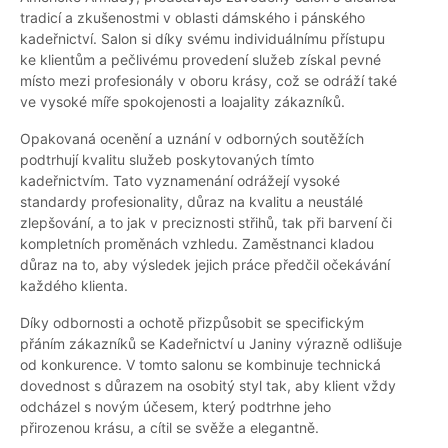
tradicí a zkušenostmi v oblasti dámského i pánského
kadeřnictví. Salon si díky svému individuálnímu přístupu
ke klientům a pečlivému provedení služeb získal pevné
místo mezi profesionály v oboru krásy, což se odráží také
ve vysoké míře spokojenosti a loajality zákazníků.
Opakovaná ocenění a uznání v odborných soutěžích
podtrhují kvalitu služeb poskytovaných tímto
kadeřnictvím. Tato vyznamenání odrážejí vysoké
standardy profesionality, důraz na kvalitu a neustálé
zlepšování, a to jak v preciznosti střihů, tak při barvení či
kompletních proměnách vzhledu. Zaměstnanci kladou
důraz na to, aby výsledek jejich práce předčil očekávání
každého klienta.
Díky odbornosti a ochotě přizpůsobit se specifickým
přáním zákazníků se Kadeřnictví u Janiny výrazně odlišuje
od konkurence. V tomto salonu se kombinuje technická
dovednost s důrazem na osobitý styl tak, aby klient vždy
odcházel s novým účesem, který podtrhne jeho
přirozenou krásu, a cítil se svěže a elegantně.