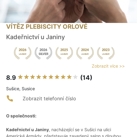
VÍTĚZ PLEBISCITY ORLOVÉ
Kadeřnictví u Janiny
Zobrazit více >>
8.9
(14)
Sušice, Susice
Zobrazit telefonní číslo
O společnosti:
Kadeřnictví u Janiny
, nacházející se v Sušici na ulici
Americké Armády, představuje zavedený salon s dlouhou