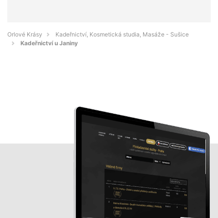
Orlové Krásy
Kadeřnictví, Kosmetická studia, Masáže - Sušice
Kadeřnictví u Janiny