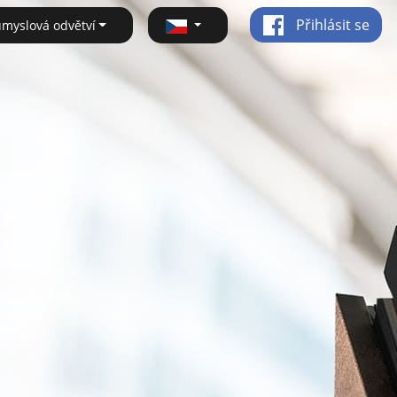
Přihlásit se
ůmyslová odvětví