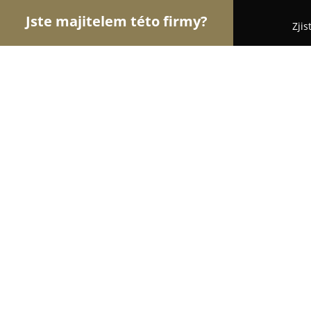
Jste majitelem této firmy?
Zjis
Orlové Krásy
Kadeřnictví, Kosmetická studia, M
Kadeřnictví Irena
9.3
(36)
Louny, Louny
Zobrazit telefonní číslo