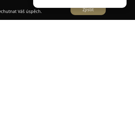
Zjistit
vychutnat Váš úspěch.
 salon v Lounech zaměřující se na poskytování
žeb mužům i ženám. Nabídka služeb zahrnuje
rování podle aktuálních trendů a rovněž
ry. Součástí portfolia jsou regenerační zábaly
esk, stejně jako možnost aplikace trvalé ondulace
asů.
dividuální přístup a důkladné pochopení
orníci v Kadeřnictví Irena poskytují poradenství
rem střihu nebo barvy vhodné k vyjádření osobnosti
oručují vhodné produkty pro domácí užití.