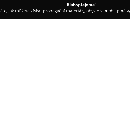
Blahopřejeme!
těte, jak můžete získat propagační materiály, abyste si mohli plně 
asáže - Louny
Kadeřnictví Irena
O společnosti:
Kadeřnictví Irena
je etablovaný
komplexních kadeřnických slu
precizní střihy, barvení i melí
specializované vlasové procedu
Zobrazit více >>
navracející vlasům vitalitu a l
pro dlouhodobý objem a styl vl
Salon klade vysoký důraz na in
požadavků každého klienta. Odb
v péči o vlasy, asistují s výbě
a životního stylu klientů a dop