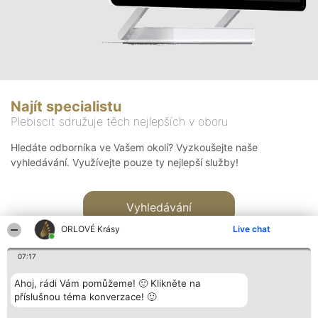
Najít specialistu
Plebiscit sdružuje těch nejlepších v oboru
Hledáte odborníka ve Vašem okolí? Vyzkoušejte naše
vyhledávání. Využívejte pouze ty nejlepší služby!
Vyhledávání
ORLOVÉ Krásy
Live chat
07:17
Ahoj, rádi Vám pomůžeme! 🙂 Klikněte na
příslušnou téma konverzace! 🙂
Organizátor hlasování
Plebiscyt
Kontakt