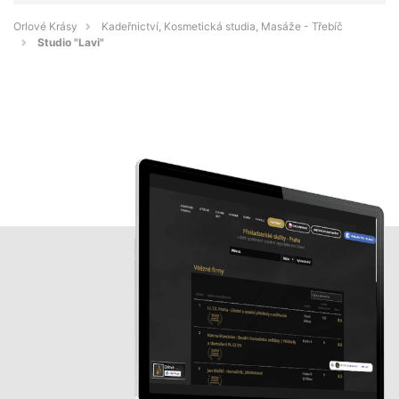
Orlové Krásy
Kadeřnictví, Kosmetická studia, Masáže - Třebíč
Studio "Lavi"