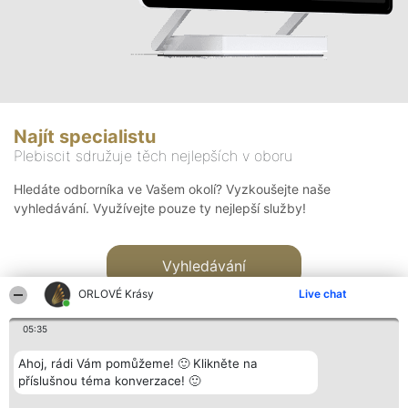
Najít specialistu
Plebiscit sdružuje těch nejlepších v oboru
Hledáte odborníka ve Vašem okolí? Vyzkoušejte naše
vyhledávání. Využívejte pouze ty nejlepší služby!
Vyhledávání
ORLOVÉ Krásy
Live chat
05:35
Ahoj, rádi Vám pomůžeme! 🙂 Klikněte na
příslušnou téma konverzace! 🙂
Organizátor hlasování
Plebiscyt
Kontakt