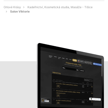
Orlové Krásy
Kadeřnictví, Kosmetická studia, Masáže - Tišice
Salon Viktorie