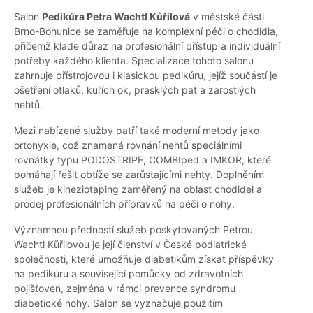
Salon
Pedikúra Petra Wachtl Kůřilová
v městské části
Brno-Bohunice se zaměřuje na komplexní péči o chodidla,
přičemž klade důraz na profesionální přístup a individuální
potřeby každého klienta. Specializace tohoto salonu
zahrnuje přístrojovou i klasickou pedikúru, jejíž součástí je
ošetření otlaků, kuřích ok, prasklých pat a zarostlých
nehtů.
Mezi nabízené služby patří také moderní metody jako
ortonyxie, což znamená rovnání nehtů speciálními
rovnátky typu PODOSTRIPE, COMBIped a IMKOR, které
pomáhají řešit obtíže se zarůstajícími nehty. Doplněním
služeb je kineziotaping zaměřený na oblast chodidel a
prodej profesionálních přípravků na péči o nohy.
Významnou předností služeb poskytovaných Petrou
Wachtl Kůřilovou je její členství v České podiatrické
společnosti, které umožňuje diabetikům získat příspěvky
na pedikúru a související pomůcky od zdravotních
pojišťoven, zejména v rámci prevence syndromu
diabetické nohy. Salon se vyznačuje použitím