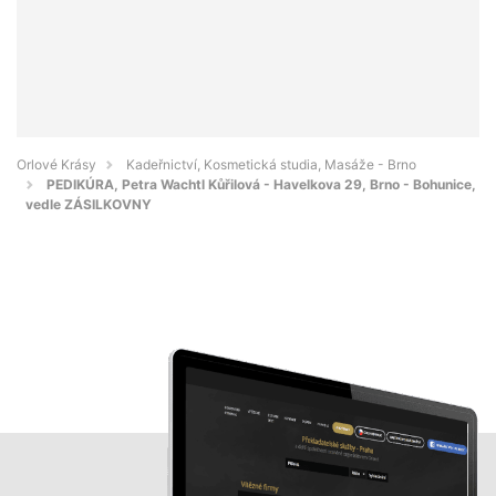
Orlové Krásy
Kadeřnictví, Kosmetická studia, Masáže - Brno
PEDIKÚRA, Petra Wachtl Kůřilová - Havelkova 29, Brno - Bohunice,
vedle ZÁSILKOVNY