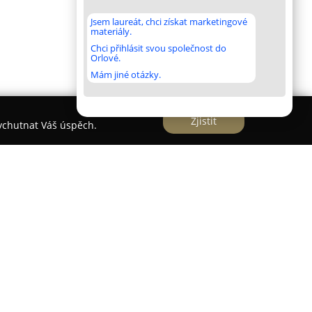
Jsem laureát, chci získat marketingové
materiály.
Chci přihlásit svou společnost do
Orlové.
Mám jiné otázky.
Zjistit
vychutnat Váš úspěch.
a Švestková
je lokalizováno v obci Nedvědice na
uje se na poskytování různorodých masážních a
k uvolnění těla i mysli. Mezi nabízené služby
ní masáže, jejichž cílem je snížit svalové napětí a