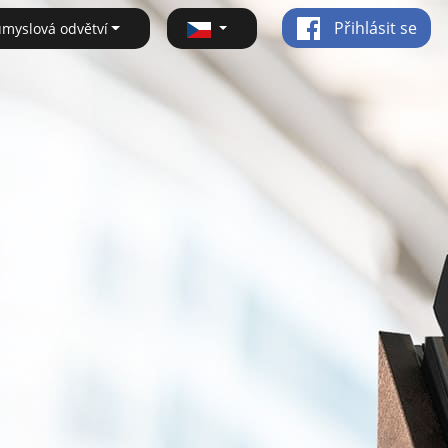
Přihlásit se
ůmyslová odvětví