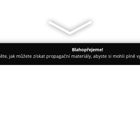
Blahopřejeme!
těte, jak můžete získat propagační materiály, abyste si mohli plně 
asáže - Nedvědice
Masáže Vlaďka Švestková
O společnosti:
Relaxační studio
Masáže Vlaďk
adrese Nedvědice 392 a zaměř
regeneračních služeb určených 
patří jak sportovní, tak relaxač