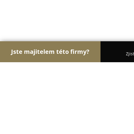
Jste majitelem této firmy?
Zjis
Orlové Krásy
Kadeřnictví, Kosmetická studia, M
Masáže Vlaďka Švestková