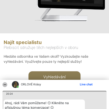
Najít specialistu
Plebiscit sdružuje těch nejlepších v oboru
Hledáte odborníka ve Vašem okolí? Vyzkoušejte naše
vyhledávání. Využívejte pouze ty nejlepší služby!
Vyhledávání
ORLOVÉ Krásy
Live chat
20:24
Ahoj, rádi Vám pomůžeme! 🙂 Klikněte na
příslušnou téma konverzace! 🙂