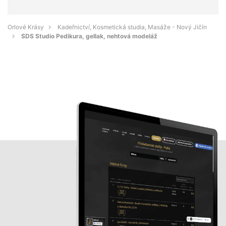
Orlové Krásy
Kadeřnictví, Kosmetická studia, Masáže - Nový Jičín
SDS Studio Pedikura, gellak, nehtová modeláž