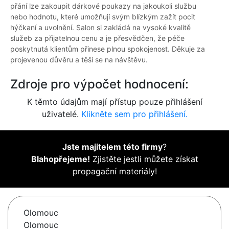
přání lze zakoupit dárkové poukazy na jakoukoli službu
nebo hodnotu, které umožňují svým blízkým zažít pocit
hýčkaní a uvolnění. Salon si zakládá na vysoké kvalitě
služeb za přijatelnou cenu a je přesvědčen, že péče
poskytnutá klientům přinese plnou spokojenost. Děkuje za
projevenou důvěru a těší se na návštěvu.
Zdroje pro výpočet hodnocení:
K těmto údajům mají přístup pouze přihlášení
uživatelé.
Klikněte sem pro přihlášení.
Jste majitelem této firmy
?
Blahopřejeme!
Zjistěte jestli můžete získat
propagační materiály!
Olomouc
Olomouc