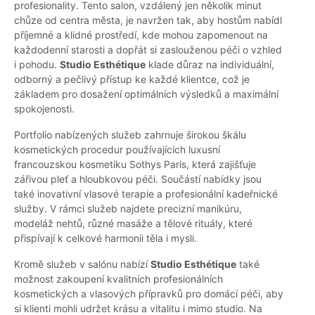
profesionality. Tento salon, vzdálený jen několik minut
chůze od centra města, je navržen tak, aby hostům nabídl
příjemné a klidné prostředí, kde mohou zapomenout na
každodenní starosti a dopřát si zaslouženou péči o vzhled
i pohodu.
Studio Esthétique
klade důraz na individuální,
odborný a pečlivý přístup ke každé klientce, což je
základem pro dosažení optimálních výsledků a maximální
spokojenosti.
Portfolio nabízených služeb zahrnuje širokou škálu
kosmetických procedur používajících luxusní
francouzskou kosmetiku Sothys Paris, která zajišťuje
zářivou pleť a hloubkovou péči. Součástí nabídky jsou
také inovativní vlasové terapie a profesionální kadeřnické
služby. V rámci služeb najdete precizní manikúru,
modeláž nehtů, různé masáže a tělové rituály, které
přispívají k celkové harmonii těla i mysli.
Kromě služeb v salónu nabízí
Studio Esthétique
také
možnost zakoupení kvalitních profesionálních
kosmetických a vlasových přípravků pro domácí péči, aby
si klienti mohli udržet krásu a vitalitu i mimo studio. Na