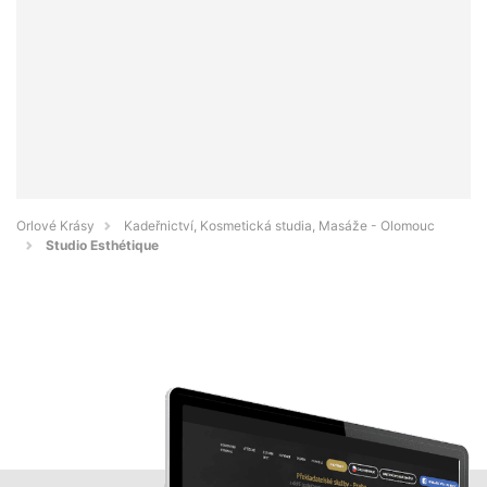
Orlové Krásy
Kadeřnictví, Kosmetická studia, Masáže - Olomouc
Studio Esthétique