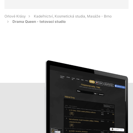
Orlové Krásy
Kadeřnictví, Kosmetická studia, Masáže - Brno
Drama Queen - tetovací studio