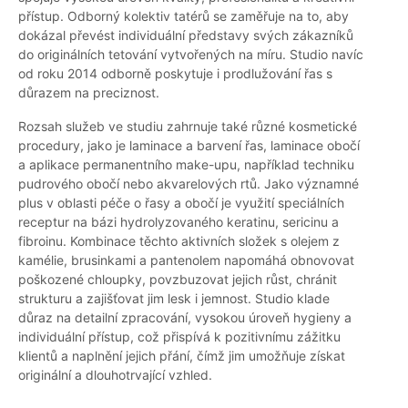
přístup. Odborný kolektiv tatérů se zaměřuje na to, aby
dokázal převést individuální představy svých zákazníků
do originálních tetování vytvořených na míru. Studio navíc
od roku 2014 odborně poskytuje i prodlužování řas s
důrazem na preciznost.
Rozsah služeb ve studiu zahrnuje také různé kosmetické
procedury, jako je laminace a barvení řas, laminace obočí
a aplikace permanentního make-upu, například techniku
pudrového obočí nebo akvarelových rtů. Jako významné
plus v oblasti péče o řasy a obočí je využití speciálních
receptur na bázi hydrolyzovaného keratinu, sericinu a
fibroinu. Kombinace těchto aktivních složek s olejem z
kamélie, brusinkami a pantenolem napomáhá obnovovat
poškozené chloupky, povzbuzovat jejich růst, chránit
strukturu a zajišťovat jim lesk i jemnost. Studio klade
důraz na detailní zpracování, vysokou úroveň hygieny a
individuální přístup, což přispívá k pozitivnímu zážitku
klientů a naplnění jejich přání, čímž jim umožňuje získat
originální a dlouhotrvající vzhled.