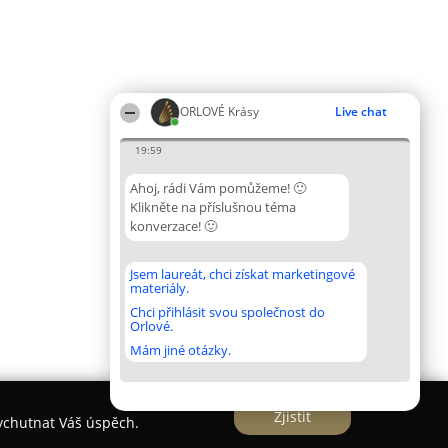
ORLOVÉ Krásy
Live chat
19:59
Ahoj, rádi Vám pomůžeme! 🙂
Klikněte na příslušnou téma
konverzace! 🙂
Jsem laureát, chci získat marketingové
materiály.
Chci přihlásit svou společnost do
Orlové.
Mám jiné otázky.
Zjistit
vychutnat Váš úspěch.