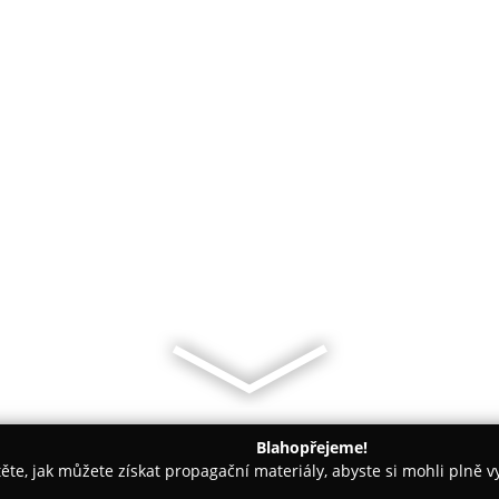
Blahopřejeme!
těte, jak můžete získat propagační materiály, abyste si mohli plně 