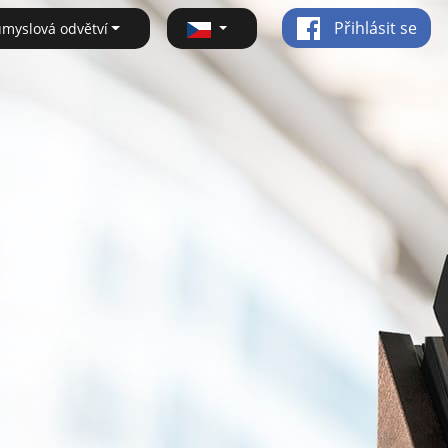
Přihlásit se
ůmyslová odvětví