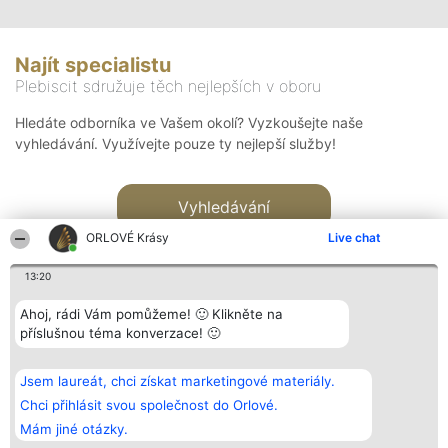
Najít specialistu
Plebiscit sdružuje těch nejlepších v oboru
Hledáte odborníka ve Vašem okolí? Vyzkoušejte naše
vyhledávání. Využívejte pouze ty nejlepší služby!
Vyhledávání
ORLOVÉ Krásy
Live chat
13:20
Ahoj, rádi Vám pomůžeme! 🙂 Klikněte na
příslušnou téma konverzace! 🙂
Organizátor hlasování
Plebiscyt
Kontakt
Bright Side Solutions sp. z o.
Vítězové
Kontakt
Jsem laureát, chci získat marketingové materiály.
o. sp. k.
Seznam všech
ul. Ruska 22
laureátů
Chci přihlásit svou společnost do Orlové.
Wrocław 50-079
Zásady
Mám jiné otázky.
KRS 0000749100 | Regon
Pravidla
381313360 | NIP 8943132676
Zásady