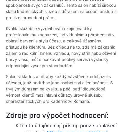
spokojeností svých zákazníků. Tento salon nabízí širokou
škálu kadeřnických služeb s důrazem na osobní přístup a
precizní provedení práce.
Kvalita služeb je vyzdvihována zejména díky
profesionálnímu zacházení, individuálnímu poradenství v
oblasti barvení a stylu účesu, a celkově úžasnému
přístupu ke klientům. Bez ohledu na to, zda má zákazník
zájem o radikální změnu vzhledu, nový střih nebo oživení
barvy vlasů, může očekávat pečlivý servis i výsledky
odpovídající vysokým standardům.
Salon si klade za cíl, aby každý návštěvník odcházel s
účesem, jenž podtrhne jeho osobní styl a jedinečnost. S
trvalým důrazem na kvalitu a péči patří dlouhodobá
věrnost klientů mezi hlavní důkazy úrovně služeb,
charakteristických pro Kadeřnictví Romana.
Zdroje pro výpočet hodnocení:
K těmto údajům mají přístup pouze přihlášení