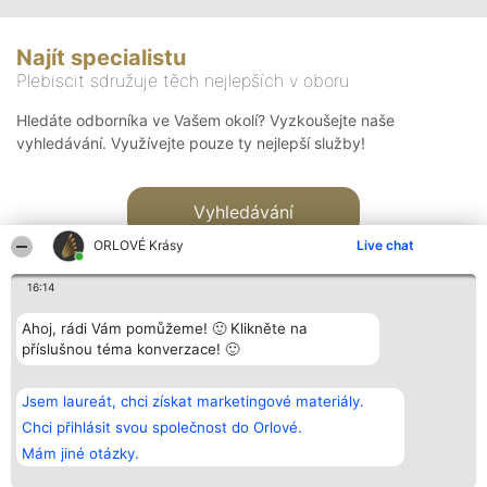
Najít specialistu
Plebiscit sdružuje těch nejlepších v oboru
Hledáte odborníka ve Vašem okolí? Vyzkoušejte naše
vyhledávání. Využívejte pouze ty nejlepší služby!
Vyhledávání
ORLOVÉ Krásy
Live chat
16:14
Ahoj, rádi Vám pomůžeme! 🙂 Klikněte na
příslušnou téma konverzace! 🙂
Organizátor hlasování
Plebiscyt
Kontakt
Bright Side Solutions sp. z o.
Vítězové
Kontakt
Jsem laureát, chci získat marketingové materiály.
o. sp. k.
Seznam všech
ul. Ruska 22
laureátů
Chci přihlásit svou společnost do Orlové.
Wrocław 50-079
Zásady
Mám jiné otázky.
KRS 0000749100 | Regon
Pravidla
381313360 | NIP 8943132676
Zásady
ochrany