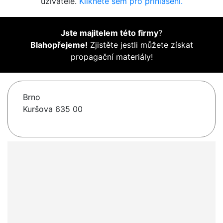
uživatelé.
Klikněte sem pro přihlášení.
Jste majitelem této firmy
?
Blahopřejeme!
Zjistěte jestli můžete získat
propagační materiály!
Brno
Kuršova 635 00