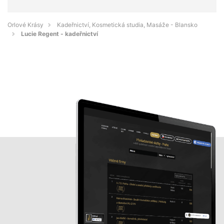
Orlové Krásy
Kadeřnictví, Kosmetická studia, Masáže - Blansko
Lucie Regent - kadeřnictví