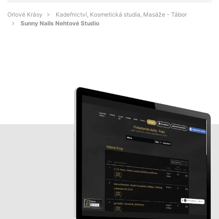
Orlové Krásy
Kadeřnictví, Kosmetická studia, Masáže - Tábor
Sunny Nails Nehtové Studio