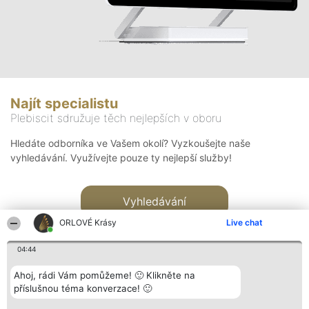
Najít specialistu
Plebiscit sdružuje těch nejlepších v oboru
Hledáte odborníka ve Vašem okolí? Vyzkoušejte naše
vyhledávání. Využívejte pouze ty nejlepší služby!
Vyhledávání
ORLOVÉ Krásy
Live chat
04:44
Ahoj, rádi Vám pomůžeme! 🙂 Klikněte na
příslušnou téma konverzace! 🙂
Organizátor hlasování
Plebiscyt
Kontakt