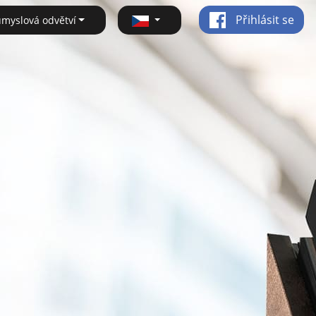
Přihlásit se
ůmyslová odvětví