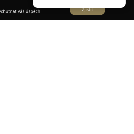
Zjistit
vychutnat Váš úspěch.
lexní služby v oblasti krásy a relaxace v
 důraz na profesionalitu a individuální přístup
 zahrnují úpravu vlasů pro ženy, muže i děti,
a společenských účesů. Ve snaze zajistit zdravé a
asonic Repairing System se studenou žehličkou i
 technologií, které umožňují šetrné a rychlé
e
Studio F
zaměřuje na různá ošetření pleti,
řas a omlazující péče s galvanickou žehličkou.
kúru, pedikúru a modelování nehtů. Pro uvolnění