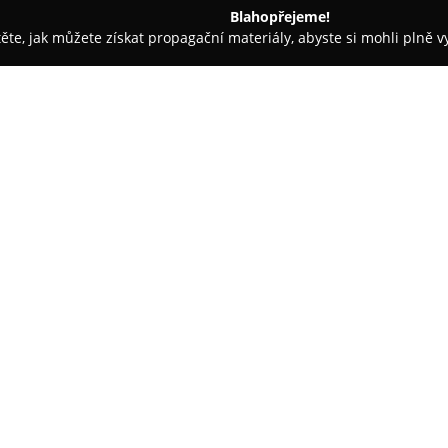
Blahopřejeme!
těte, jak můžete získat propagační materiály, abyste si mohli plně 
sáže - Praha
Studio F
O společnosti:
Studio F
v Praze poskytuje komp
příjemném prostředí, kde klade
ke klientům. Kadeřnické služby
včetně střihů, barvení, melírů 
Zobrazit více >>
lesklé vlasy využívá salon Ultr
fény s infračervenou a iontovou
sušení bez krepatění.
V rámci kosmetických služeb s
epilaci, prodlužování a úpravu 
Dále nabízí profesionální mani