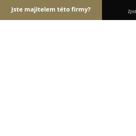
Jste majitelem této firmy?
Zjis
Orlové Krásy
Kadeřnictví, Kosmetická studia, Ma
Studio F
9.5
(94)
Praha, Prague
Zobrazit telefonní číslo