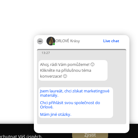
ORLOVÉ Krásy
Live chat
13:27
Ahoj, rádi Vám pomůžeme! 🙂
Klikněte na příslušnou téma
konverzace! 🙂
Jsem laureát, chci získat marketingové
materiály.
Chci přihlásit svou společnost do
Orlové.
Mám jiné otázky.
Zjistit
vychutnat Váš úspěch.