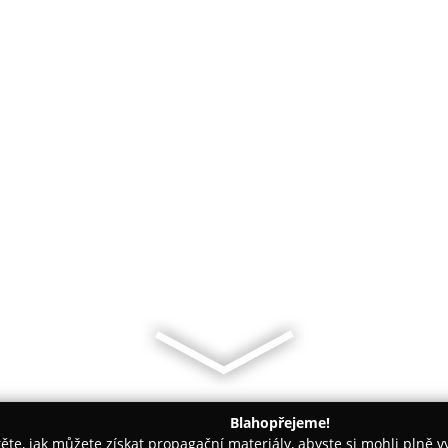
Blahopřejeme!
těte, jak můžete získat propagační materiály, abyste si mohli plně 