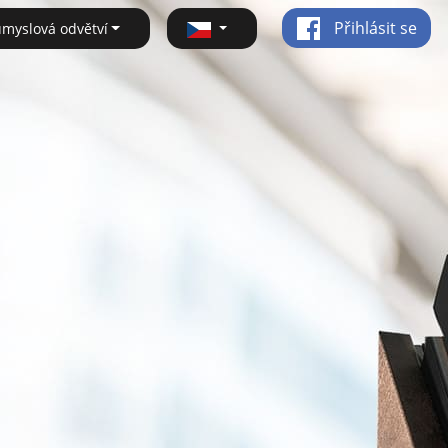
Přihlásit se
ůmyslová odvětví