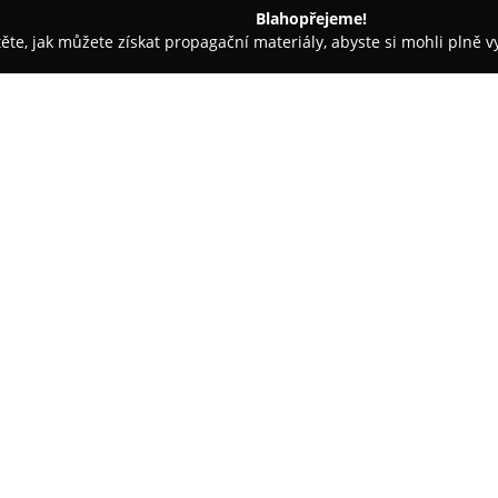
Blahopřejeme!
těte, jak můžete získat propagační materiály, abyste si mohli plně 
sáže - Praha
Creativecut
O společnosti:
Creativecut
je zavedený barber
Jaromírova 530/7, který se zam
prioritou salonu je poskytován
spokojenost každého klienta zůs
Zobrazit více >>
rozsáhlými zkušenostmi i dlouho
preciznost a kreativní přístup 
Nabídka zahrnuje jak klasické, 
vousů pomocí hot towel metody,
kosmetické procedury jako hlou
chloupků. Návštěva v salonu je