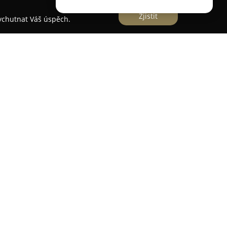
Zjistit
vychutnat Váš úspěch.
shop situovaný v centru Prahy na adrese
ěřuje na komplexní mužskou péči. Hlavní
í vysoce kvalitních služeb, přičemž maximální
tává v popředí zájmu. Tým tvoří holiči s
letou praxí, pro které je charakteristická
ke každému střihu i úpravě.
tak moderní střihy vlasů, profesionální úpravu
 a také komplexní balíčky, kde nechybí
bkové čištění pleti peelingem či odstranění
 propracovaná do detailu a má za cíl nejen