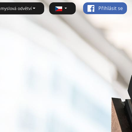
Přihlásit se
ůmyslová odvětví