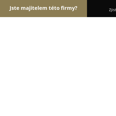
Jste majitelem této firmy?
Zjis
Orlové Krásy
Kadeřnictví, Kosmetická studia, Ma
Creativecut
10
(196)
Praha, Prague
Zobrazit telefonní číslo