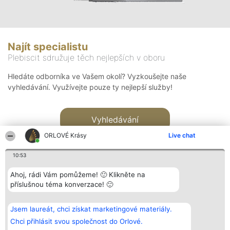
Najít specialistu
Plebiscit sdružuje těch nejlepších v oboru
Hledáte odborníka ve Vašem okolí? Vyzkoušejte naše
vyhledávání. Využívejte pouze ty nejlepší služby!
Vyhledávání
ORLOVÉ Krásy
Live chat
10:53
Ahoj, rádi Vám pomůžeme! 🙂 Klikněte na
příslušnou téma konverzace! 🙂
Organizátor hlasování
Plebiscyt
Kontakt
Bright Side Solutions sp. z o.
Vítězové
Kontakt
Jsem laureát, chci získat marketingové materiály.
o. sp. k.
Seznam všech
ul. Ruska 22
laureátů
Chci přihlásit svou společnost do Orlové.
Wrocław 50-079
Zásady