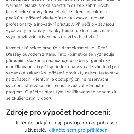
wellness. Nabízí široké spektrum služeb zahrnujících
kadeřnické úpravy, kosmetická ošetření, manikúru i
pedikúru, přičemž klade důraz na vysokou úroveň
profesionality a inovativní přístupy. Při péči o vlasy jsou
využívány produkty značky Redken, které jsou známé
svým pozitivním vlivem na zdraví i vzhled vlasů.
Kosmetická sekce pracuje s dermokosmetikou René
D'essay původem z Itálie. Tato kosmetika se vyznačuje
přírodními složkami, neobsahuje parabeny, geneticky
modifikované látky či syntetická barviva a je vhodná i pro
veganské zákazníky, přičemž produkty nejsou testovány
na zvířatech. Klientům je dostupný online rezervační
systém a stálí zákazníci mohou využívat věrnostní
program. O péči se stará tým kvalifikovaných odborníků
se zkušenostmi v oboru.
Zdroje pro výpočet hodnocení:
K těmto údajům mají přístup pouze přihlášení
uživatelé.
Klikněte sem pro přihlášení.