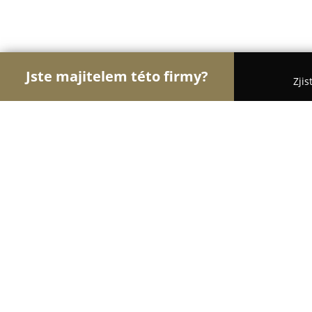
Jste majitelem této firmy?
Zjis
Orlové Krásy
Kadeřnictví, Kosmetická studia, Ma
ONE+ studio estetické medicíny
9.8
(56)