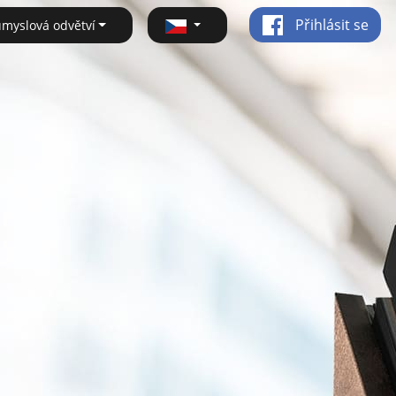
Přihlásit se
ůmyslová odvětví