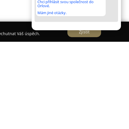
Chci přihlásit svou společnost do
Orlové.
Mám jiné otázky.
Zjistit
vychutnat Váš úspěch.
rkyňově 35 působí
ONE+ studio estetické
a komplexní nabídku služeb v oblasti krásy a
oskytuje rozsáhlé spektrum procedur zaměřených
žení požadovaného vzhledu prostřednictvím
avy i řešení celulitidy, například využitím
obličeje nebo kryolipolýzy.