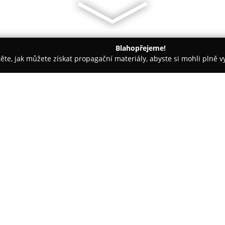
Blahopřejeme!
těte, jak můžete získat propagační materiály, abyste si mohli plně 
sáže - Brno
ONE+ studio estetické medicíny
O společnosti:
V samotném centru Brna na Pu
medicíny
, zařízení zaměřené n
celkové pohody. Toto studio p
na podporu sebevědomí a dosa
Zobrazit více >>
moderních metod formování post
pokročilé maderoterapie těla a 