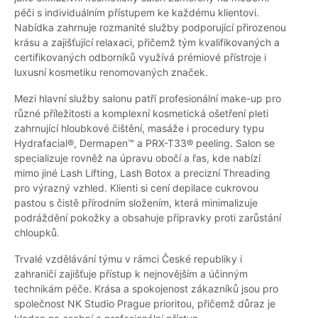
péči s individuálním přístupem ke každému klientovi.
Nabídka zahrnuje rozmanité služby podporující přirozenou
krásu a zajišťující relaxaci, přičemž tým kvalifikovaných a
certifikovaných odborníků využívá prémiové přístroje i
luxusní kosmetiku renomovaných značek.
Mezi hlavní služby salonu patří profesionální make-up pro
různé příležitosti a komplexní kosmetická ošetření pleti
zahrnující hloubkové čištění, masáže i procedury typu
Hydrafacial®, Dermapen™ a PRX-T33® peeling. Salon se
specializuje rovněž na úpravu obočí a řas, kde nabízí
mimo jiné Lash Lifting, Lash Botox a precizní Threading
pro výrazný vzhled. Klienti si cení depilace cukrovou
pastou s čistě přírodním složením, která minimalizuje
podráždění pokožky a obsahuje přípravky proti zarůstání
chloupků.
Trvalé vzdělávání týmu v rámci České republiky i
zahraničí zajišťuje přístup k nejnovějším a účinným
technikám péče. Krása a spokojenost zákazníků jsou pro
společnost NK Studio Prague prioritou, přičemž důraz je