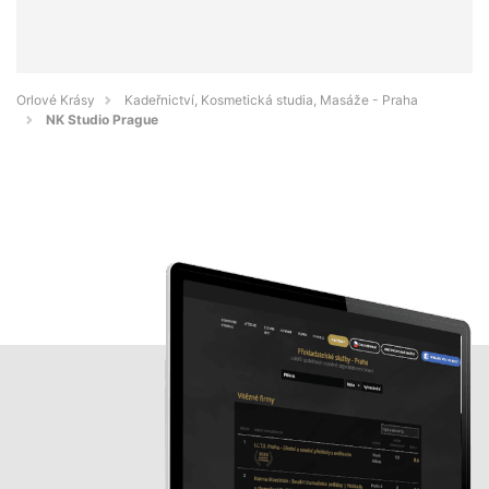
Orlové Krásy
Kadeřnictví, Kosmetická studia, Masáže - Praha
NK Studio Prague