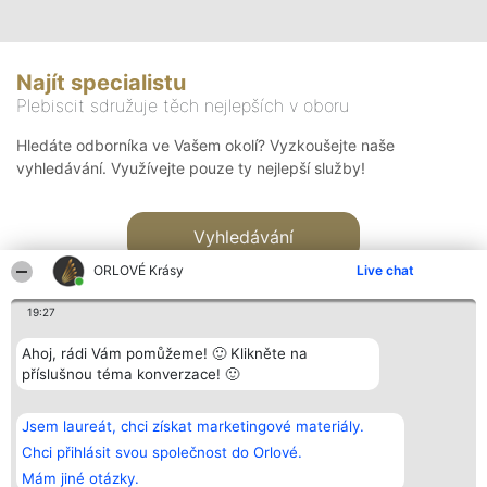
Najít specialistu
Plebiscit sdružuje těch nejlepších v oboru
Hledáte odborníka ve Vašem okolí? Vyzkoušejte naše
vyhledávání. Využívejte pouze ty nejlepší služby!
Vyhledávání
ORLOVÉ Krásy
Live chat
19:27
Ahoj, rádi Vám pomůžeme! 🙂 Klikněte na
příslušnou téma konverzace! 🙂
Organizátor hlasování
Plebiscyt
Kontakt
Bright Side Solutions sp. z o.
Vítězové
Kontakt
Jsem laureát, chci získat marketingové materiály.
o. sp. k.
Seznam všech
ul. Ruska 22
laureátů
Chci přihlásit svou společnost do Orlové.
Wrocław 50-079
Zásady
Mám jiné otázky.
KRS 0000749100 | Regon
Pravidla