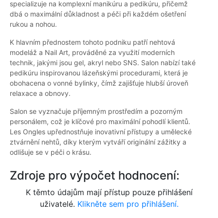
specializuje na komplexní manikúru a pedikúru, přičemž
dbá o maximální důkladnost a péči při každém ošetření
rukou a nohou.
K hlavním přednostem tohoto podniku patří nehtová
modeláž a Nail Art, prováděné za využití moderních
technik, jakými jsou gel, akryl nebo SNS. Salon nabízí také
pedikúru inspirovanou lázeňskými procedurami, která je
obohacena o vonné bylinky, čímž zajišťuje hlubší úroveň
relaxace a obnovy.
Salon se vyznačuje příjemným prostředím a pozorným
personálem, což je klíčové pro maximální pohodlí klientů.
Les Ongles upřednostňuje inovativní přístupy a umělecké
ztvárnění nehtů, díky kterým vytváří originální zážitky a
odlišuje se v péči o krásu.
Zdroje pro výpočet hodnocení:
K těmto údajům mají přístup pouze přihlášení
uživatelé.
Klikněte sem pro přihlášení.