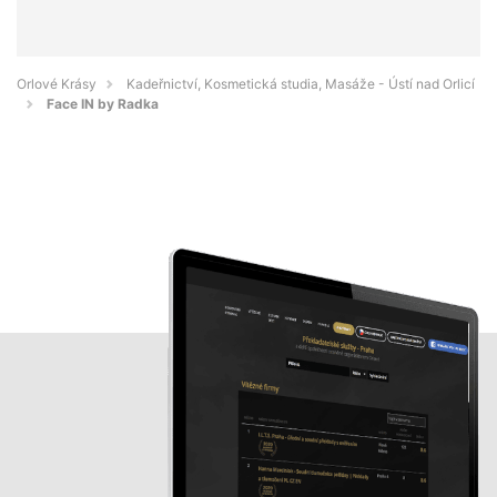
Orlové Krásy
Kadeřnictví, Kosmetická studia, Masáže - Ústí nad Orlicí
Face IN by Radka