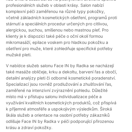
profesionálních služeb v oblasti krásy. Salon nabízí
komplexní péči zaměřenou na různé typy pokožky,
včetně základních kosmetických ošetření, programů proti
stárnutí a speciálních procedur určených pro citlivou,
alergickou, suchou, smíšenou nebo mastnou pleť. Pro
klienty je k dispozici také péče o oční okolí formou
mikromasáží, epilace voskem pro hladkou pokožku a
ošetření pro muže, které zohledňuje specifické potřeby
mužské pleti.
V nabídce služeb salonu Face IN by Radka se nacházejí
také masáže obličeje, krku a dekoltu, barvení řas a obočí,
detailní analýzy pleti či odborné kosmetické poradenství.
Specializací jsou rovněž prodlužování a zhušťování řas,
zaměřené na intenzivní zvýraznění pohledu. Důležité
místo má v přístupu salonu individualizace péče a
využívání kvalitních kosmetických produktů, což přispívá
k příjemné atmosféře a uspokojivým výsledkům. Široká
škála služeb a orientace na osobní potřeby zákazníků
odlišuje Face IN by Radka v péči podporující přirozenou
krásu a zdraví pokožky.