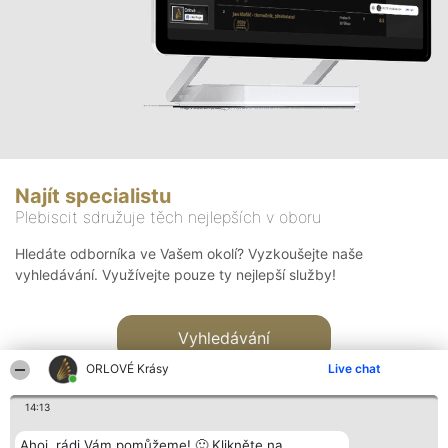
Najít specialistu
Plebiscit sdružuje těch nejlepších v oboru
Hledáte odborníka ve Vašem okolí? Vyzkoušejte naše
vyhledávání. Využívejte pouze ty nejlepší služby!
Vyhledávání
ORLOVÉ Krásy
Live chat
14:13
Ahoj, rádi Vám pomůžeme! 🙂 Klikněte na