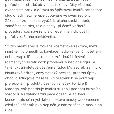
profesionálních služeb v oblasti krásy. Díky více než
dvacetileté praxi a důrazu na špičkovou kvalifikaci se toto
studio řadí mezi nejlépe vybavené ve svém regionu.
Zákazníci zde mohou využít širokého spektra péče
zaměřené na pleť, tělo a nehty, přičemž veškeré
procedury jsou navrženy s ohledem na individuální
potřeby každého návštěvníka.
Studio nabízí specializované kosmetické zákroky, mezi
nimiž je microneedling, kavitace, radiofrekvenční ošetření
nebo terapie IPL a laserem, které slouží k řešení
rozmanitých estetických problémů. V nabídce figuruje
také luxusní pleťové ošetření s řadou My Secret, zahrnující
hloubkové čištění, enzymatický peeling, precizní úpravu
obočí či liftingové masáže. Při ošetřeních se používají
profesionální produkty českých značek For Life &
Madaga, což podtrhuje kvalitu služeb i podporu lokálních
výrobců. Nadstandardní péče obsahuje aplikaci
koncentrátů účinných látek, pleťové masky či závěrečné
ošetření, přičemž jako doplněk je nabízená také maska na
ruce.