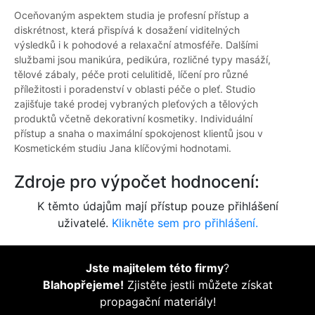
Oceňovaným aspektem studia je profesní přístup a
diskrétnost, která přispívá k dosažení viditelných
výsledků i k pohodové a relaxační atmosféře. Dalšími
službami jsou manikúra, pedikúra, rozličné typy masáží,
tělové zábaly, péče proti celulitidě, líčení pro různé
příležitosti i poradenství v oblasti péče o pleť. Studio
zajišťuje také prodej vybraných pleťových a tělových
produktů včetně dekorativní kosmetiky. Individuální
přístup a snaha o maximální spokojenost klientů jsou v
Kosmetickém studiu Jana klíčovými hodnotami.
Zdroje pro výpočet hodnocení:
K těmto údajům mají přístup pouze přihlášení
uživatelé.
Klikněte sem pro přihlášení.
Jste majitelem této firmy
?
Blahopřejeme!
Zjistěte jestli můžete získat
propagační materiály!