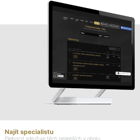
Najít specialistu
Plebiscit sdružuje těch nejlepších v oboru