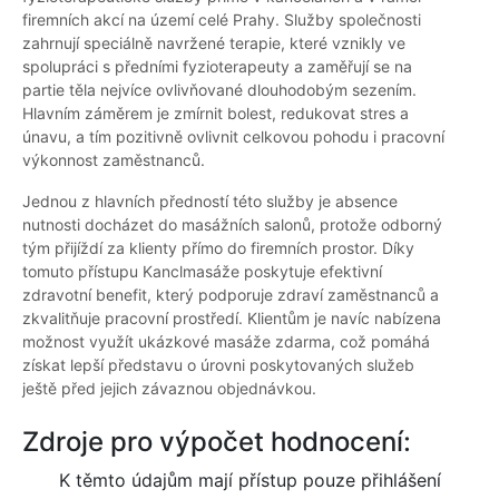
firemních akcí na území celé Prahy. Služby společnosti
zahrnují speciálně navržené terapie, které vznikly ve
spolupráci s předními fyzioterapeuty a zaměřují se na
partie těla nejvíce ovlivňované dlouhodobým sezením.
Hlavním záměrem je zmírnit bolest, redukovat stres a
únavu, a tím pozitivně ovlivnit celkovou pohodu i pracovní
výkonnost zaměstnanců.
Jednou z hlavních předností této služby je absence
nutnosti docházet do masážních salonů, protože odborný
tým přijíždí za klienty přímo do firemních prostor. Díky
tomuto přístupu Kanclmasáže poskytuje efektivní
zdravotní benefit, který podporuje zdraví zaměstnanců a
zkvalitňuje pracovní prostředí. Klientům je navíc nabízena
možnost využít ukázkové masáže zdarma, což pomáhá
získat lepší představu o úrovni poskytovaných služeb
ještě před jejich závaznou objednávkou.
Zdroje pro výpočet hodnocení:
K těmto údajům mají přístup pouze přihlášení