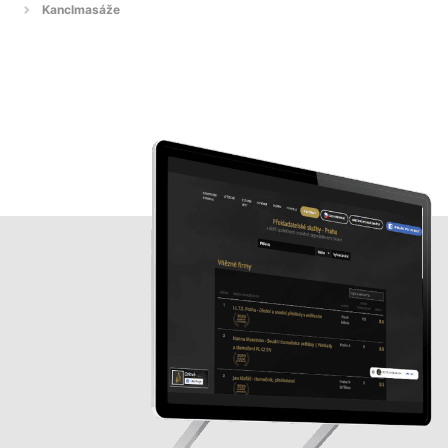
Kanclmasáže