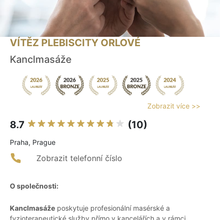
VÍTĚZ PLEBISCITY ORLOVÉ
Kanclmasáže
Zobrazit více >>
8.7
(10)
Praha, Prague
Zobrazit telefonní číslo
O společnosti:
Kanclmasáže
poskytuje profesionální masérské a
fyzioterapeutické služby přímo v kancelářích a v rámci