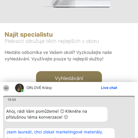
Najít specialistu
Plebiscit sdružuje těch nejlepších v oboru
Hledáte odborníka ve Vašem okolí? Vyzkoušejte naše
vyhledávání. Využívejte pouze ty nejlepší služby!
Vyhledávání
ORLOVÉ Krásy
Live chat
15:54
Ahoj, rádi Vám pomůžeme! 🙂 Klikněte na
příslušnou téma konverzace! 🙂
Organizátor hlasování
Plebiscyt
Kontakt
Bright Side Solutions sp. z o.
Vítězové
Kontakt
Jsem laureát, chci získat marketingové materiály.
o. sp. k.
Seznam všech
ul. Ruska 22
laureátů