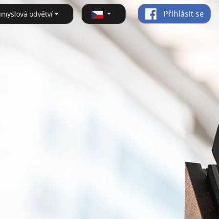
Přihlásit se
ůmyslová odvětví