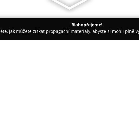
Blahopřejeme!
těte, jak můžete získat propagační materiály, abyste si mohli plně 
sáže - Karlovy Vary
HB Clinic
O společnosti:
V Karlových Varech působí insti
poskytování rozsáhlého portfol
podnik klade důraz na individuá
moderní přístrojové vybavení 
Zobrazit více >>
personálu, aby napomáhal svým
Spektrum služeb zahrnuje jak d
plastické operace. Mezi nabíze