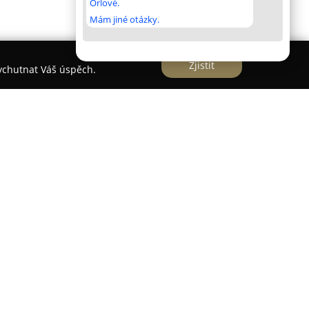
Orlové.
Mám jiné otázky.
Zjistit
vychutnat Váš úspěch.
tut krásy a zdraví
HB Clinic
, který se zaměřuje na
ia estetických a dermatologických služeb. Tento
lní přístup a kvalitní péči, přičemž využívá
a odborný tým složený ze zkušených lékařů a
 klientům udržet mladistvý vzhled.
robné ambulantní zákroky, tak i rozsáhlejší
né estetické procedury patří vyhlazování vrásek,