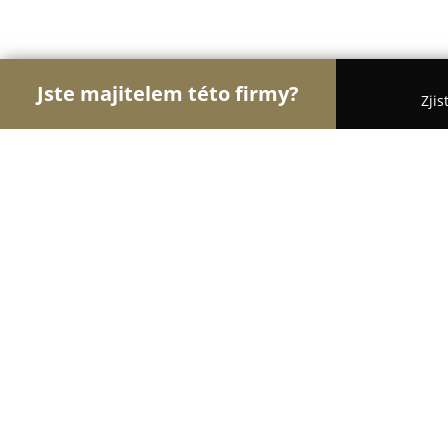
Jste majitelem této firmy?
Zjis
Orlové Krásy
Kadeřnictví, Kosmetická studia, Ma
HB Clinic
8.7
(10)