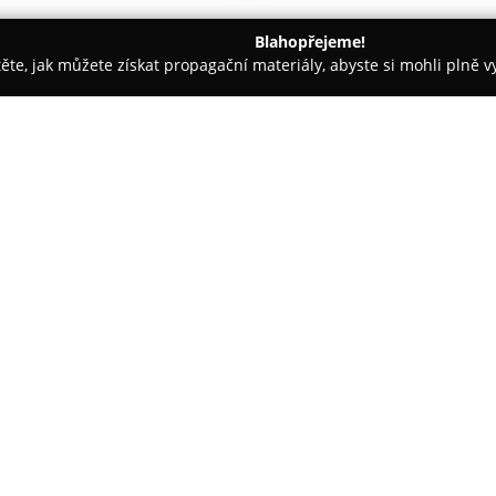
Blahopřejeme!
těte, jak můžete získat propagační materiály, abyste si mohli plně 
sáže - Praha
Sokol wellness
O společnosti:
Sokol Wellness
, situovaný na 
centrum zaměřené na relaxaci.
Anděl a rozkládá se na ploše 90
jednotlivce, tak pro menší skup
Zobrazit více >>
a dvojice hydromasážních van, k
běžným vířivkám a přinášejí ori
K dispozici je také privátní ter
pestrou atmosférou. K základn
důraz na diskrétnost, vysoký s