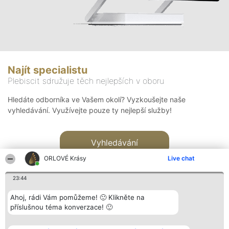
Najít specialistu
Plebiscit sdružuje těch nejlepších v oboru
Hledáte odborníka ve Vašem okolí? Vyzkoušejte naše
vyhledávání. Využívejte pouze ty nejlepší služby!
Vyhledávání
ORLOVÉ Krásy
Live chat
23:44
Ahoj, rádi Vám pomůžeme! 🙂 Klikněte na
příslušnou téma konverzace! 🙂
Organizátor hlasování
Plebiscyt
Kontakt
Bright Side Solutions sp. z o.
Vítězové
Kontakt