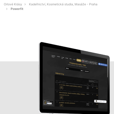
Orlové Krásy
Kadeřnictví, Kosmetická studia, Masáže - Praha
Powerfit