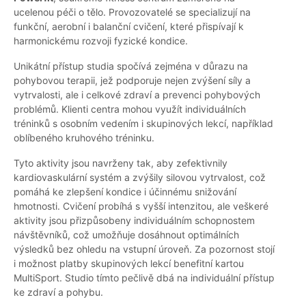
ucelenou péči o tělo. Provozovatelé se specializují na
funkční, aerobní i balanční cvičení, které přispívají k
harmonickému rozvoji fyzické kondice.
Unikátní přístup studia spočívá zejména v důrazu na
pohybovou terapii, jež podporuje nejen zvýšení síly a
vytrvalosti, ale i celkové zdraví a prevenci pohybových
problémů. Klienti centra mohou využít individuálních
tréninků s osobním vedením i skupinových lekcí, například
oblíbeného kruhového tréninku.
Tyto aktivity jsou navrženy tak, aby zefektivnily
kardiovaskulární systém a zvýšily silovou vytrvalost, což
pomáhá ke zlepšení kondice i účinnému snižování
hmotnosti. Cvičení probíhá s vyšší intenzitou, ale veškeré
aktivity jsou přizpůsobeny individuálním schopnostem
návštěvníků, což umožňuje dosáhnout optimálních
výsledků bez ohledu na vstupní úroveň. Za pozornost stojí
i možnost platby skupinových lekcí benefitní kartou
MultiSport. Studio tímto pečlivě dbá na individuální přístup
ke zdraví a pohybu.