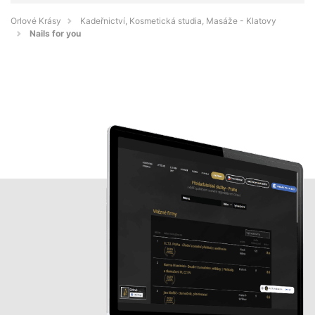
Orlové Krásy
Kadeřnictví, Kosmetická studia, Masáže - Klatovy
Nails for you