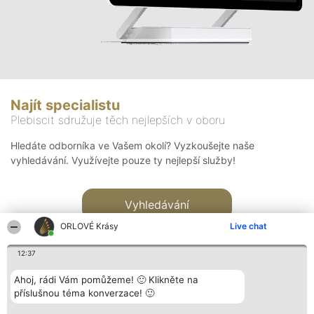
Najít specialistu
Plebiscit sdružuje těch nejlepších v oboru
Hledáte odborníka ve Vašem okolí? Vyzkoušejte naše
vyhledávání. Využívejte pouze ty nejlepší služby!
Vyhledávání
ORLOVÉ Krásy
Live chat
12:37
Ahoj, rádi Vám pomůžeme! 🙂 Klikněte na
příslušnou téma konverzace! 🙂
Organizátor hlasování
Plebiscyt
Kontakt