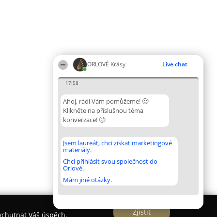
ORLOVÉ Krásy
Live chat
17:58
Ahoj, rádi Vám pomůžeme! 🙂
Klikněte na příslušnou téma
konverzace! 🙂
Jsem laureát, chci získat marketingové
materiály.
Chci přihlásit svou společnost do
Orlové.
Mám jiné otázky.
Zjistit
vychutnat Váš úspěch.