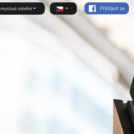
Přihlásit se
ůmyslová odvětví