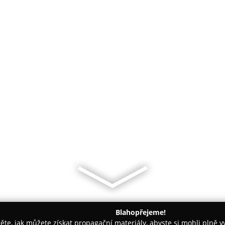
Blahopřejeme!
těte, jak můžete získat propagační materiály, abyste si mohli plně 