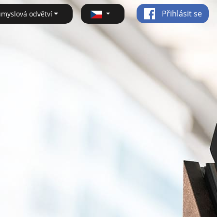
Přihlásit se
ůmyslová odvětví