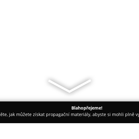
Blahopřejeme!
těte, jak můžete získat propagační materiály, abyste si mohli plně 
sáže - Havířov
Masér Lukáš - Relaxační masáže