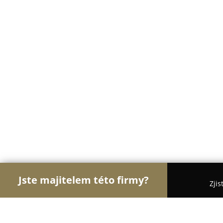
Jste majitelem této firmy?
Zjis
Orlové Krásy
Kadeřnictví, Kosmetická studia, Ma