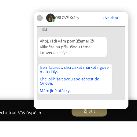
ORLOVÉ Krásy
Live chat
18:34
Ahoj, rádi Vám pomůžeme! 🙂
Klikněte na příslušnou téma
konverzace! 🙂
Jsem laureát, chci získat marketingové
materiály.
Chci přihlásit svou společnost do
Orlové.
Mám jiné otázky.
Zjistit
vychutnat Váš úspěch.