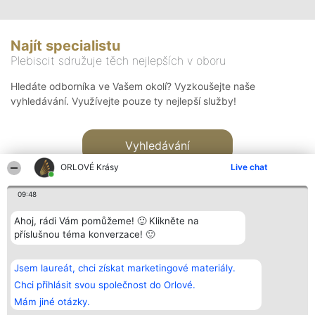
Najít specialistu
Plebiscit sdružuje těch nejlepších v oboru
Hledáte odborníka ve Vašem okolí? Vyzkoušejte naše
vyhledávání. Využívejte pouze ty nejlepší služby!
Vyhledávání
ORLOVÉ Krásy
Live chat
09:48
Ahoj, rádi Vám pomůžeme! 🙂 Klikněte na
příslušnou téma konverzace! 🙂
Organizátor hlasování
Plebiscyt
Kontakt
Bright Side Solutions sp. z o.
Vítězové
Kontakt
Jsem laureát, chci získat marketingové materiály.
o. sp. k.
Seznam všech
ul. Ruska 22
laureátů
Chci přihlásit svou společnost do Orlové.
Wrocław 50-079
Zásady
Mám jiné otázky.
KRS 0000749100 | Regon
Pravidla
381313360 | NIP 8943132676
Zásady