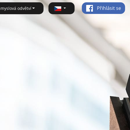
Přihlásit se
ůmyslová odvětví