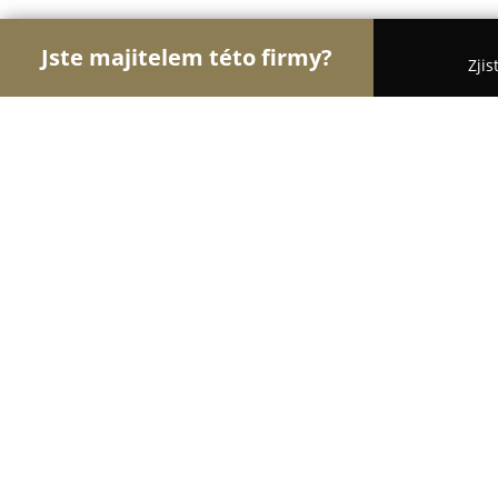
Jste majitelem této firmy?
Zjis
Orlové Krásy
Kadeřnictví, Kosmetická studia, M
Hair Studio Paulina
8.9
(15)
Uherské Hradiště, Uherske Hradiste
Zobrazit telefonní číslo