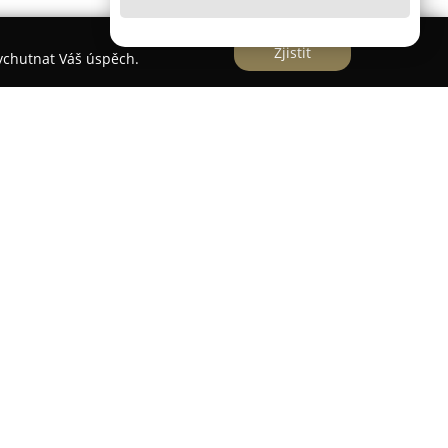
Zjistit
vychutnat Váš úspěch.
adrese Masarykovo náměstí 34 sídlí
Hair Studio
profesionální péči o vlasy. Tento salon je umístěn
oznu“ a nabízí kompletní kadeřnické služby
i dětem. Zaměstnanci salonu kladou důraz na
přístup ke každému klientovi a na plnění
dborná konzultace, během níž kadeřníci poskytují
lbě kosmetických prostředků pro domácí užívání.
í střihy, pečlivé barvení, melírování, trvalou