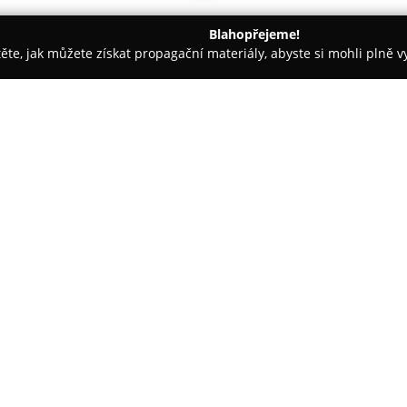
Blahopřejeme!
těte, jak můžete získat propagační materiály, abyste si mohli plně 
asáže - Uherské Hradiště
Hair Studio Paulina
O společnosti:
Ve městě Uherské Hradiště na 
Paulina
, které se zaměřuje na 
ve druhém patře objektu „U Hr
určené jak ženám, tak mužům 
Zobrazit více >>
individuální a vysoce kvalitní 
specifických potřeb zákazníků.
Součástí každého ošetření je o
doporučení k péči o vlasy i vo
Nabízené služby zahrnují modern