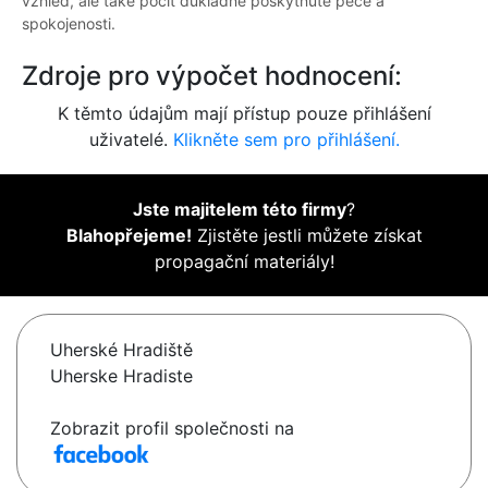
vzhled, ale také pocit důkladně poskytnuté péče a
spokojenosti.
Zdroje pro výpočet hodnocení:
K těmto údajům mají přístup pouze přihlášení
uživatelé.
Klikněte sem pro přihlášení.
Jste majitelem této firmy
?
Blahopřejeme!
Zjistěte jestli můžete získat
propagační materiály!
Uherské Hradiště
Uherske Hradiste
Zobrazit profil společnosti na