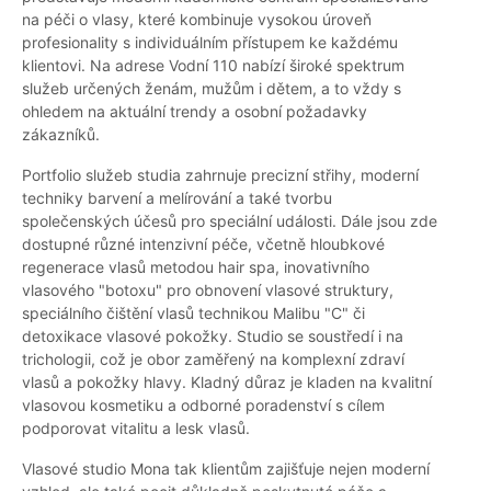
na péči o vlasy, které kombinuje vysokou úroveň
profesionality s individuálním přístupem ke každému
klientovi. Na adrese Vodní 110 nabízí široké spektrum
služeb určených ženám, mužům i dětem, a to vždy s
ohledem na aktuální trendy a osobní požadavky
zákazníků.
Portfolio služeb studia zahrnuje precizní střihy, moderní
techniky barvení a melírování a také tvorbu
společenských účesů pro speciální události. Dále jsou zde
dostupné různé intenzivní péče, včetně hloubkové
regenerace vlasů metodou hair spa, inovativního
vlasového "botoxu" pro obnovení vlasové struktury,
speciálního čištění vlasů technikou Malibu "C" či
detoxikace vlasové pokožky. Studio se soustředí i na
trichologii, což je obor zaměřený na komplexní zdraví
vlasů a pokožky hlavy. Kladný důraz je kladen na kvalitní
vlasovou kosmetiku a odborné poradenství s cílem
podporovat vitalitu a lesk vlasů.
Vlasové studio Mona tak klientům zajišťuje nejen moderní