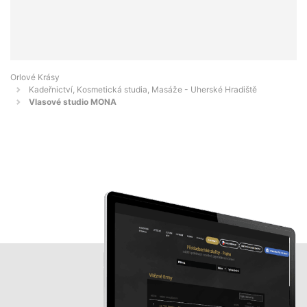
Orlové Krásy
Kadeřnictví, Kosmetická studia, Masáže - Uherské Hradiště
Vlasové studio MONA