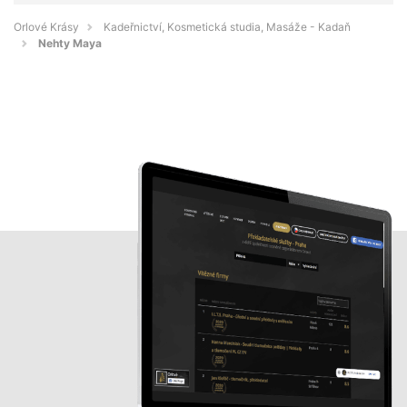
Orlové Krásy
Kadeřnictví, Kosmetická studia, Masáže - Kadaň
Nehty Maya