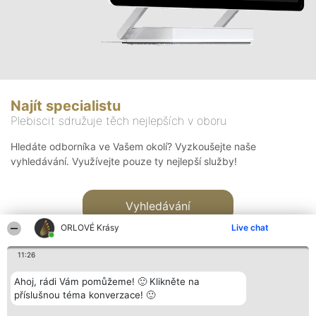
Najít specialistu
Plebiscit sdružuje těch nejlepších v oboru
Hledáte odborníka ve Vašem okolí? Vyzkoušejte naše
vyhledávání. Využívejte pouze ty nejlepší služby!
Vyhledávání
ORLOVÉ Krásy
Live chat
11:26
Ahoj, rádi Vám pomůžeme! 🙂 Klikněte na
příslušnou téma konverzace! 🙂
Organizátor hlasování
Plebiscyt
Kontakt