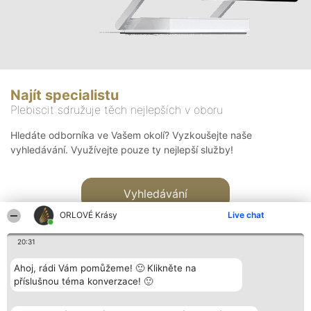
Najít specialistu
Plebiscit sdružuje těch nejlepších v oboru
Hledáte odborníka ve Vašem okolí? Vyzkoušejte naše
vyhledávání. Využívejte pouze ty nejlepší služby!
Vyhledávání
ORLOVÉ Krásy
Live chat
20:31
Ahoj, rádi Vám pomůžeme! 🙂 Klikněte na
příslušnou téma konverzace! 🙂
Organizátor hlasování
Plebiscyt
Kontakt
Bright Side Solutions sp. z o.
Vítězové
Kontakt