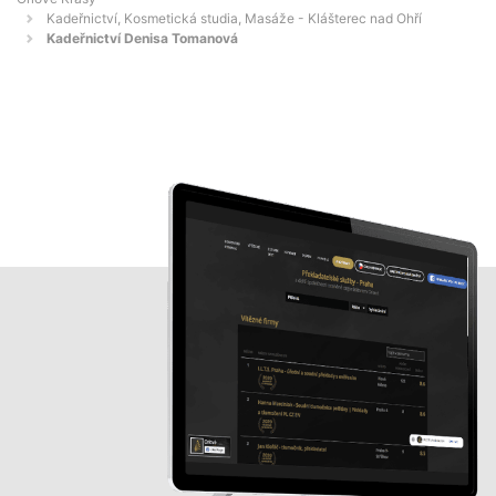
Kadeřnictví, Kosmetická studia, Masáže - Klášterec nad Ohří
Kadeřnictví Denisa Tomanová