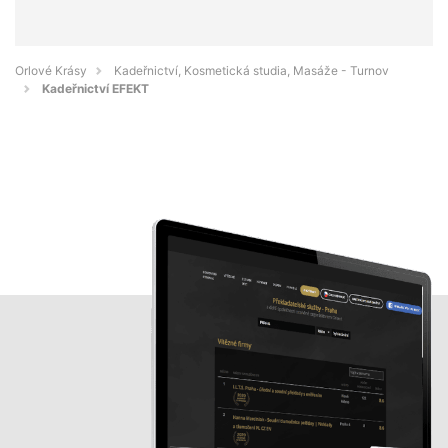
Orlové Krásy
Kadeřnictví, Kosmetická studia, Masáže - Turnov
Kadeřnictví EFEKT