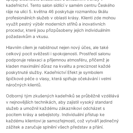
kadeřnictví. Tento salon sídlící v samém centru Českého
ráje na ulici 5. května 46 poskytuje rozmanitou škálu
profesionálních služeb v oblasti krásy. Klienti zde mohou
využít pestrý výběr moderních střihů a inovativních
procedur, které jsou přizpůsobeny jejich individuálním
požadavkům a vkusu.
Hlavním cílem je nabídnout nejen nový účes, ale také
celkový pocit svěžesti i spokojenosti. Prostředí salonu
podporuje relaxaci a příjemnou atmosféru, přičemž je
kladen maximální důraz na kvalitu a preciznost každé
poskytnuté služby. Kadeřnictví Efekt je symbolem
špičkové péče o vlasy, která splňuje očekávání i velmi
náročných klientů.
Odborný tým zkušených kadeřníků se průběžně vzdělává
v nejnovějších technikách, aby zajistil vysoký standard
služeb a umožnil každému zákazníkovi odcházet s
pocitem krásy a sebejistoty. Individuální přístup ke
každému klientovi je samozřejmostí, což vytváří jedinečný
zážitek a zaručuje splnění všech představ a přání.