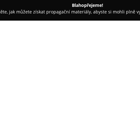
Blahopřejeme!
těte, jak můžete získat propagační materiály, abyste si mohli plně 
asáže - Nymburk
Kadeřnictví Mirka
O společnosti:
Ve městě Nymburk, konkrétně n
salon, který je známý širokým
péči o krásu a zdraví vlasů.
Kad
zahrnující dámské i pánské stři
Zobrazit více >>
jako náročnější volné techniky
Pro zákaznice jsou k dispozici 
úprava účesů a vytváření spole
individualitu. Důraz je kladen 
produktů, aby byly dosaženy c
je možnost objednat si kadeřni