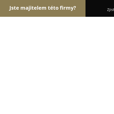
Jste majitelem této firmy?
Zjis
Orlové Krásy
Kadeřnictví, Kosmetická studia, M
Kadeřnictví Mirka
9.1
(18)
Nymburk, Nymburk
Zobrazit telefonní číslo