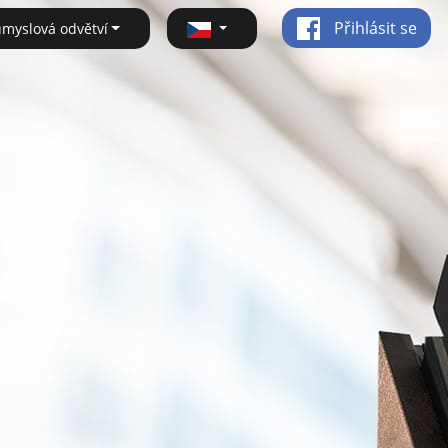
Přihlásit se
ůmyslová odvětví