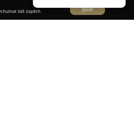
Zjistit
vychutnat Váš úspěch.
a adrese Kostomlatská 2187, působí kadeřnický
 rozsahem kadeřnických služeb zaměřených na
eřnictví Mirka
poskytuje kompletní péči,
hy, profesionální barvení a melírování, stejně
 freehand.
také služby jako trvalá ondulace, každodenní
čenských i svatebních účesů, které podtrhují
na individuální přístup a používání kvalitních
o nejlepší výsledky. Významnou předností salonu
cké služby i v domácím prostředí, což zvyšuje