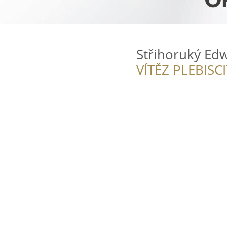
Střihoruký Ed
VÍTĚZ PLEBISC