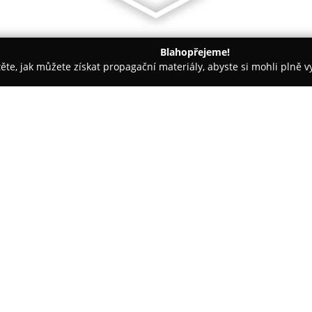
Blahopřejeme!
těte, jak můžete získat propagační materiály, abyste si mohli plně 
sáže - Brno
Střihoruký Edward
O společnosti:
Mgr. Jan Špilar patří mezi resp
kde provozuje své studio
Střih
profesionální dráha začala v r
tři dekády získal rozsáhlé znalo
Zobrazit více >>
Salon Střihoruký Edward je oce
osobitý přístup ke klientům, dí
prostředí. Mezi nabízenými služ