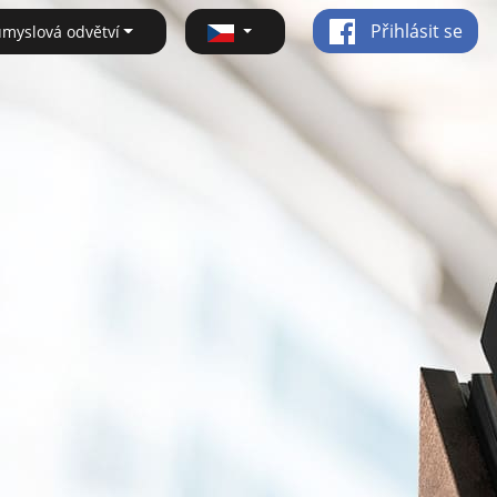
Přihlásit se
ůmyslová odvětví