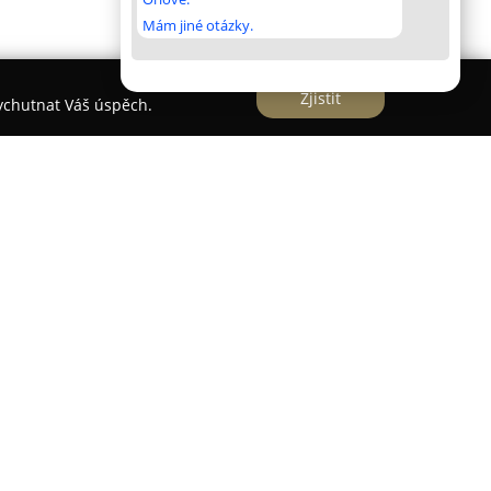
Mám jiné otázky.
Zjistit
vychutnat Váš úspěch.
ektované osobnosti v oblasti kadeřnictví v Brně,
oruký Edward
na Dominikánském náměstí. Jeho
oce 1993 otevřením prvního salonu a za více než
sti i umělecký cit.
ňován zejména pro svou preciznost při střihech a
ky čemuž se zde vytváří příjemné a klidné
bami figuruje střih pro dámy, pány i děti. Dále je