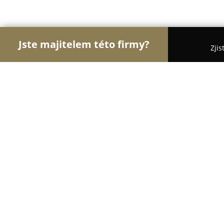
Jste majitelem této firmy?
Zjis
Orlové Krásy
Kadeřnictví, Kosmetická studia, Ma
Střihoruký Edward
9.2
(47)
Brno, Dominikánské náměstí