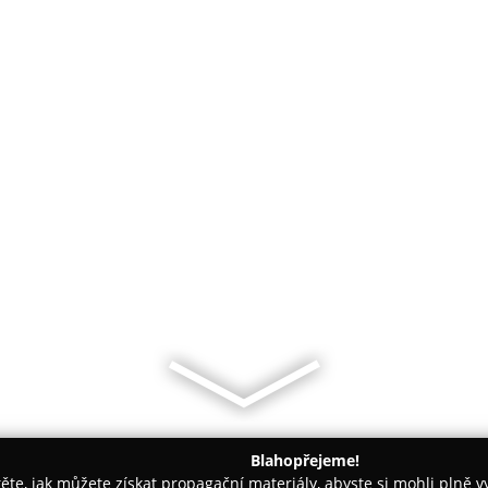
Blahopřejeme!
těte, jak můžete získat propagační materiály, abyste si mohli plně 