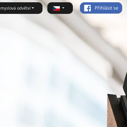
Přihlásit se
ůmyslová odvětví