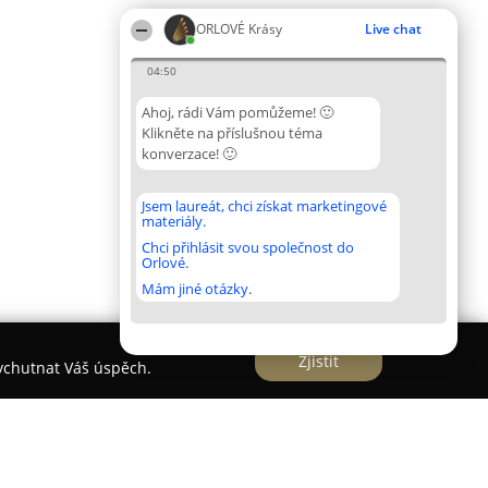
ORLOVÉ Krásy
Live chat
04:50
Ahoj, rádi Vám pomůžeme! 🙂
Klikněte na příslušnou téma
konverzace! 🙂
Jsem laureát, chci získat marketingové
materiály.
Chci přihlásit svou společnost do
Orlové.
Mám jiné otázky.
Zjistit
vychutnat Váš úspěch.