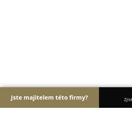
Jste majitelem této firmy?
Zjis
Orlové Krásy
Kadeřnictví, Kosmetická studia, Ma