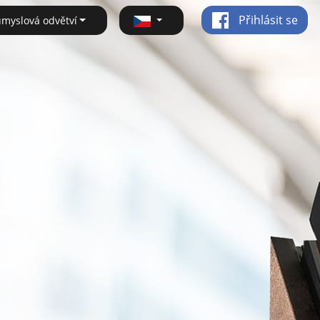
Přihlásit se
ůmyslová odvětví