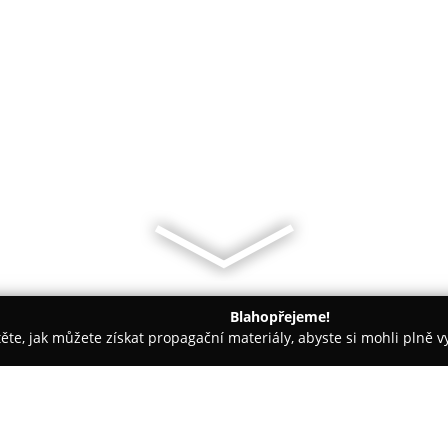
Blahopřejeme!
těte, jak můžete získat propagační materiály, abyste si mohli plně 
sáže - Praha
LUQY