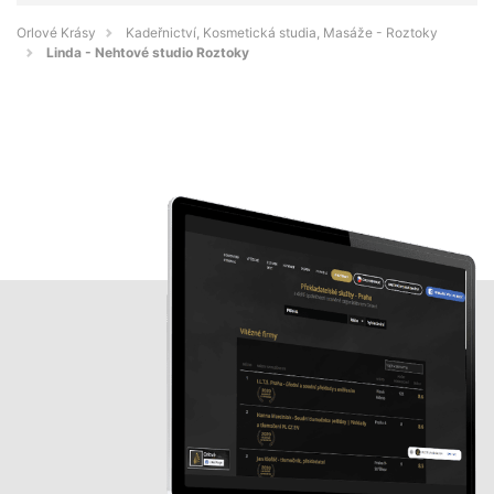
Orlové Krásy
Kadeřnictví, Kosmetická studia, Masáže - Roztoky
Linda - Nehtové studio Roztoky