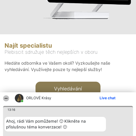
Najít specialistu
Plebiscit sdružuje těch nejlepších v oboru
Hledáte odborníka ve Vašem okolí? Vyzkoušejte naše
vyhledávání. Využívejte pouze ty nejlepší služby!
Vyhledávání
ORLOVÉ Krásy
Live chat
13:16
Ahoj, rádi Vám pomůžeme! 🙂 Klikněte na
příslušnou téma konverzace! 🙂
Organizátor hlasování
Plebiscyt
Kontakt