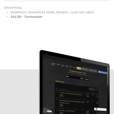
Orlové Krásy
Kadeřnictví, Kosmetická studia, Masáže - Lysá nad Labem
SALON - Dermosalon