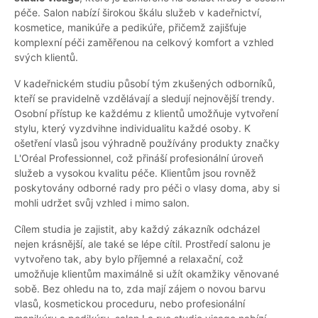
péče. Salon nabízí širokou škálu služeb v kadeřnictví,
kosmetice, manikúře a pedikúře, přičemž zajišťuje
komplexní péči zaměřenou na celkový komfort a vzhled
svých klientů.
V kadeřnickém studiu působí tým zkušených odborníků,
kteří se pravidelně vzdělávají a sledují nejnovější trendy.
Osobní přístup ke každému z klientů umožňuje vytvoření
stylu, který vyzdvihne individualitu každé osoby. K
ošetření vlasů jsou výhradně používány produkty značky
L'Oréal Professionnel, což přináší profesionální úroveň
služeb a vysokou kvalitu péče. Klientům jsou rovněž
poskytovány odborné rady pro péči o vlasy doma, aby si
mohli udržet svůj vzhled i mimo salon.
Cílem studia je zajistit, aby každý zákazník odcházel
nejen krásnější, ale také se lépe cítil. Prostředí salonu je
vytvořeno tak, aby bylo příjemné a relaxační, což
umožňuje klientům maximálně si užít okamžiky věnované
sobě. Bez ohledu na to, zda mají zájem o novou barvu
vlasů, kosmetickou proceduru, nebo profesionální