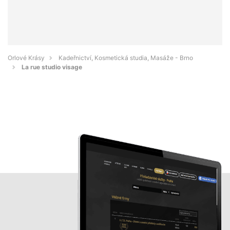
Orlové Krásy
Kadeřnictví, Kosmetická studia, Masáže - Brno
La rue studio visage