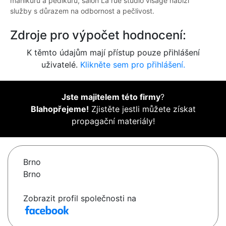
manikúru a pedikúru, salon La rue studio visage nabízí
služby s důrazem na odbornost a pečlivost.
Zdroje pro výpočet hodnocení:
K těmto údajům mají přístup pouze přihlášení
uživatelé.
Klikněte sem pro přihlášení.
Jste majitelem této firmy
?
Blahopřejeme!
Zjistěte jestli můžete získat
propagační materiály!
Brno
Brno
Zobrazit profil společnosti na