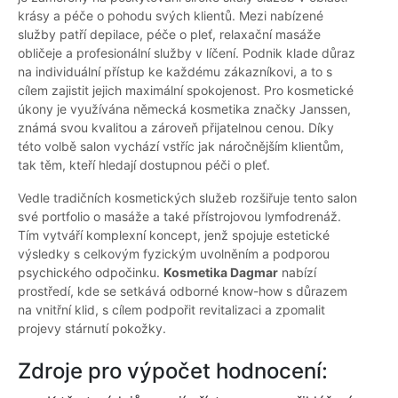
krásy a péče o pohodu svých klientů. Mezi nabízené
služby patří depilace, péče o pleť, relaxační masáže
obličeje a profesionální služby v líčení. Podnik klade důraz
na individuální přístup ke každému zákazníkovi, a to s
cílem zajistit jejich maximální spokojenost. Pro kosmetické
úkony je využívána německá kosmetika značky Janssen,
známá svou kvalitou a zároveň přijatelnou cenou. Díky
této volbě salon vychází vstříc jak náročnějším klientům,
tak těm, kteří hledají dostupnou péči o pleť.
Vedle tradičních kosmetických služeb rozšiřuje tento salon
své portfolio o masáže a také přístrojovou lymfodrenáž.
Tím vytváří komplexní koncept, jenž spojuje estetické
výsledky s celkovým fyzickým uvolněním a podporou
psychického odpočinku.
Kosmetika Dagmar
nabízí
prostředí, kde se setkává odborné know-how s důrazem
na vnitřní klid, s cílem podpořit revitalizaci a zpomalit
projevy stárnutí pokožky.
Zdroje pro výpočet hodnocení: