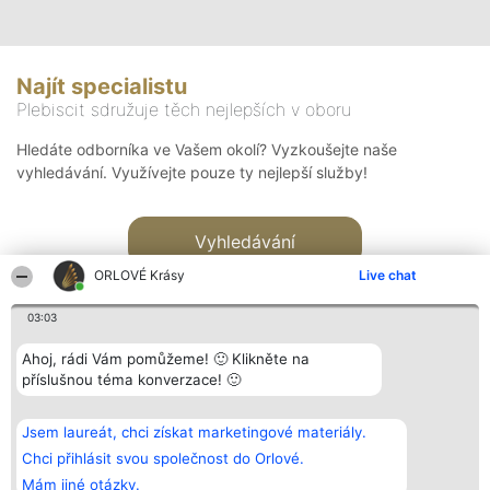
Najít specialistu
Plebiscit sdružuje těch nejlepších v oboru
Hledáte odborníka ve Vašem okolí? Vyzkoušejte naše
vyhledávání. Využívejte pouze ty nejlepší služby!
Vyhledávání
ORLOVÉ Krásy
Live chat
03:03
Ahoj, rádi Vám pomůžeme! 🙂 Klikněte na
příslušnou téma konverzace! 🙂
Organizátor hlasování
Plebiscyt
Kontakt
Bright Side Solutions sp. z o.
Vítězové
Kontakt
Jsem laureát, chci získat marketingové materiály.
o. sp. k.
Seznam všech
ul. Ruska 22
laureátů
Chci přihlásit svou společnost do Orlové.
Wrocław 50-079
Zásady
Mám jiné otázky.
KRS 0000749100 | Regon
Pravidla