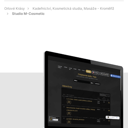
Orlové Krásy
Kadeřnictví, Kosmetická studia, Masáže - Kroměříž
Studio M-Cosmetic