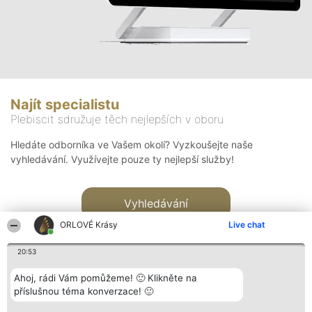
Najít specialistu
Plebiscit sdružuje těch nejlepších v oboru
Hledáte odborníka ve Vašem okolí? Vyzkoušejte naše
vyhledávání. Využívejte pouze ty nejlepší služby!
Vyhledávání
ORLOVÉ Krásy
Live chat
20:53
Ahoj, rádi Vám pomůžeme! 🙂 Klikněte na
příslušnou téma konverzace! 🙂
Organizátor hlasování
Plebiscyt
Kontakt