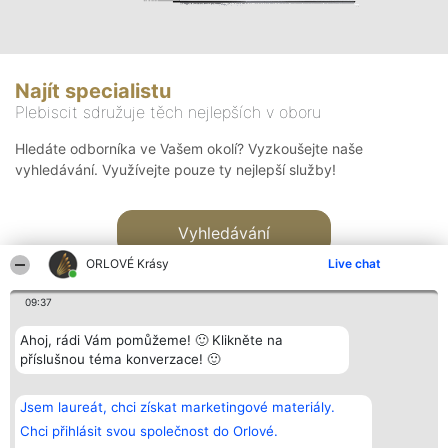
Najít specialistu
Plebiscit sdružuje těch nejlepších v oboru
Hledáte odborníka ve Vašem okolí? Vyzkoušejte naše
vyhledávání. Využívejte pouze ty nejlepší služby!
Vyhledávání
ORLOVÉ Krásy
Live chat
09:37
Ahoj, rádi Vám pomůžeme! 🙂 Klikněte na
příslušnou téma konverzace! 🙂
Organizátor hlasování
Plebiscyt
Kontakt
Bright Side Solutions sp. z o.
Vítězové
Kontakt
Jsem laureát, chci získat marketingové materiály.
o. sp. k.
Seznam všech
ul. Ruska 22
laureátů
Chci přihlásit svou společnost do Orlové.
Wrocław 50-079
Zásady