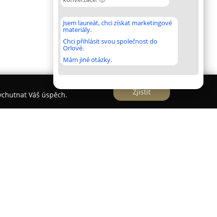
Jsem laureát, chci získat marketingové
materiály.
Chci přihlásit svou společnost do
Orlové.
Mám jiné otázky.
Zjistit
vychutnat Váš úspěch.
ně na adrese Štefánikova 7, sídlí
Kosmetický
u krásy a pohody svých klientů. Díky dlouholetým
lo i duši se salon stává průvodcem klientek a