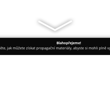
Blahopřejeme!
těte, jak můžete získat propagační materiály, abyste si mohli plně 
sáže - Nový Jičín
Kosmetický salon Iris
O společnosti:
V centru Nového Jičína, konkrét
salon Iris
, zaměřený na podpor
zkušenostem v oblasti péče o tě