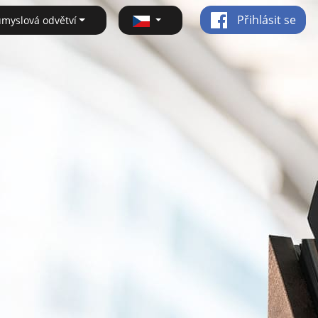
Přihlásit se
ůmyslová odvětví