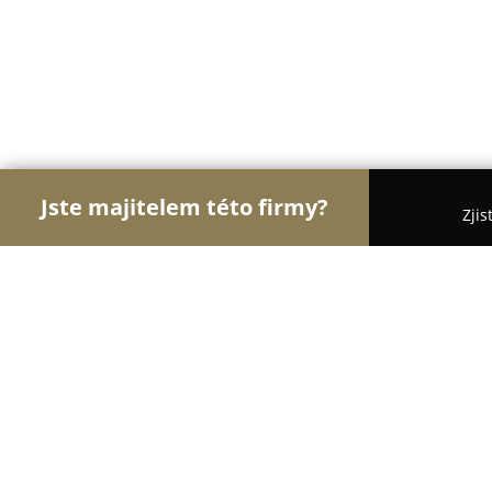
Jste majitelem této firmy?
Zjis
Orlové Krásy
Kadeřnictví, Kosmetická studia, Ma
Kosmetický salon Iris