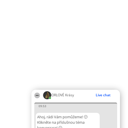
ORLOVÉ Krásy
Live chat
09:53
Ahoj, rádi Vám pomůžeme! 🙂
Klikněte na příslušnou téma
konverzace! 🙂