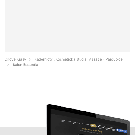
Orlové Krásy
Kadeřnictví, Kosmetická studia, Masáže - Pardubice
Salon Essentia