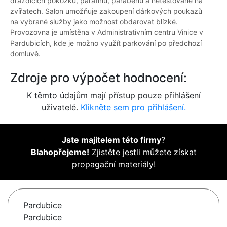
dráždících pokožku, parafínů, parabenů a netestované na
zvířatech. Salon umožňuje zakoupení dárkových poukazů
na vybrané služby jako možnost obdarovat blízké.
Provozovna je umístěna v Administrativním centru Vinice v
Pardubicích, kde je možno využít parkování po předchozí
domluvě.
Zdroje pro výpočet hodnocení:
K těmto údajům mají přístup pouze přihlášení
uživatelé.
Klikněte sem pro přihlášení.
Jste majitelem této firmy
?
Blahopřejeme!
Zjistěte jestli můžete získat
propagační materiály!
Pardubice
Pardubice