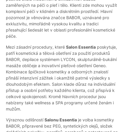
zaměřených na péči o pleť i tělo. Klienti zde mohou využít
komplexní péči v klidném a diskrétním prostředí. Hlavní
pozornost je věnována značce BABOR, uznávané pro
exkluzivitu, mimořádně vysokou kvalitu a tradici
přesahující šedesát let v oblasti profesionální kosmetické
péče.
Mezi zásadní procedury, které
Salon Essentia
poskytuje,
patří kosmetická a tělová ošetření za použití produktů
BABOR, depilace systémem LYCON, skulpturálně-bukální
masáže obličeje a inovativní pleťové ošetření Geneo.
Kombinace špičkové kosmetiky a odborných znalostí
přináší intenzivní zážitek i okamžitě patrné výsledky s
dlouhodobým efektem. Salon klade důraz na individuální
přístup a osobní potřeby každého klienta, což přispívá k
celkové spokojenosti. Kromě hlavních procedur jsou
nabízeny také wellness a SPA programy určené ženám i
mužům.
Výraznou odlišností
Salonu Essentia
je volba kosmetiky
BABOR, připravené bez PEG, syntetických olejů, složek